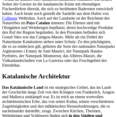
Seiten der Grenze ist die katalanische Küste mit ehemaligen
Fischerdörfern übersät, die sich zu berühmten Badeorten entwickelt
haben. Auch heute noch genießt die Sardelle aus dem Hafen von
Collioure
Weltruhm. Auch auf der Landseite ist der Reichtum des
Naturerbes im
Pays Catalan
immens: Die Ebenen sind mit
Obstgärten und Weinbergen bepflanzt, deren hochwertige Produkte
den Ruf der Region begründen. In den Pyrenäen befinden sich
Grand Sites wie das Canigou-Massiv. Mehr als ein Drittel der
Naturräume Kataloniens stehen unter Schutz: Zu den prächtigsten,
die es zu entdecken gilt, gehören die Seen des nationalen Naturparks
Aigüestortes i Estany de Sant Maurici, der Naturpark Hautes-
Pyrénées, der Naturpark Montserrat, das Albères-Massiv, die
Vulkanlandschaften von La Garrotxa oder das Feuchtgebiet des
Ebrodeltas.
Katalanische Architektur
Das Katalanische Land
ist ein strategisches Gebiet, das im Laufe
der Geschichte lange Zeit von den Königen von Frankreich, Aragon
und Mallorca umkämpft war. Es ist reich an einem wertvollen
architektonischen Erbe, das von seiner Kultur, seinen verschiedenen
Zugehörigkeiten und den militärischen Herausforderungen, die es
nacheinander darstellte, zeugt. Zwischen Kirchen, Thermen,
Wehrtürmen und Schlössern finden sich
in den Städten und