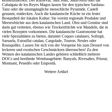
kennenzulernen: Der Karneval, Sant Joan, Saint-Jordi oder die
Cabalgata de los Reyes Magos lassen Sie den typischen Sardana-
Tanz oder die unumgängliche menschliche Pyramide, Castell
genannt, entdecken. Auch die katalanische Küche ist ein fester
Bestandteil der lokalen Kultur: Sie vereint regionale Produkte und
Meeresfrüchte aus dem katalanischen Land. Obst und Gemüse sind
darin gut vertreten, ebenso wie Trockenfrüchte wie Mandeln, die in
vielen Rezepten vorkommen. Die katalanische Gastronomie hat
viele Spezialitäten zu bieten, darunter Coques catalanes, Sofregit,
Sarsuela, Estouffat catalan, Cargolade, Touron, Neules oder
Rousquilles. Lassen Sie sich von der Vorspeise bis zum Dessert von
leckeren und exotischen Geschmäckern überraschen! Zu den
Weinen des katalanischen Landes gehören schließlich mehrere
DOCs und berühmte Weinbaugebiete: Banyuls, Rivesaltes, Priorat,
Montsant, Penedès oder Empordà.
Weitere Artikel