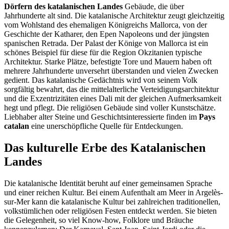
Dörfern des katalanischen Landes
Gebäude, die über
Jahrhunderte alt sind. Die katalanische Architektur zeugt gleichzeitig
vom Wohlstand des ehemaligen Königreichs Mallorca, von der
Geschichte der Katharer, den Epen Napoleons und der jüngsten
spanischen Retrada. Der Palast der Könige von Mallorca ist ein
schönes Beispiel für diese für die Region Okzitanien typische
Architektur. Starke Plätze, befestigte Tore und Mauern haben oft
mehrere Jahrhunderte unversehrt überstanden und vielen Zwecken
gedient. Das katalanische Gedächtnis wird von seinem Volk
sorgfältig bewahrt, das die mittelalterliche Verteidigungsarchitektur
und die Exzentrizitäten eines Dali mit der gleichen Aufmerksamkeit
hegt und pflegt. Die religiösen Gebäude sind voller Kunstschätze.
Liebhaber alter Steine und Geschichtsinteressierte finden im
Pays
catalan
eine unerschöpfliche Quelle für Entdeckungen.
Das kulturelle Erbe des Katalanischen
Landes
Die katalanische Identität beruht auf einer gemeinsamen Sprache
und einer reichen Kultur. Bei einem Aufenthalt am Meer in Argelès-
sur-Mer kann die katalanische Kultur bei zahlreichen traditionellen,
volkstümlichen oder religiösen Festen entdeckt werden. Sie bieten
die Gelegenheit, so viel Know-how, Folklore und Bräuche