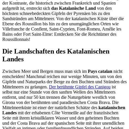
der Kontraste, die historisch zwischen Frankreich und Spanien
aufgeteilt ist, erstreckt sich
das Katalanische Land
von den
höchsten schneebedeckten Gipfeln der Pyrenäen bis zu den
Sandstränden am Mittelmeer. Von der katalanischen Küste über die
Ebene des Roussillon bis hin zu den unumgänglichen Orten wie
Villefranche de Conflent, Saint-Cyprien, Font-Romeu, Amélie les
Bains oder Fort Saint-Elme: Entdecken Sie die Reichtümer des
Roussillonnais!
Die Landschaften des Katalanischen
Landes
Zwischen Meer und Bergen muss man sich im
Pays catalan
nicht
entscheiden! Manchmal reichen nur wenige Minuten, um von den
Gipfeln und Naturparks der Berge zu den Buchten und Stränden des
Mittelmeers zu gelangen.
Der berühmte Gipfel des Canigou
ist
selbst nur eine Stunde von den sanften Wellen des Mittelmeers
entfernt, und nur 50 km trennen die Naturgebiete westlich von
Girona von der berühmten und paradiesischen Costa Brava. Die
Mittelmeerküste ist einer der natürlichen Schätze des
katalanischen
Landes
mit der erhabenen Côte Vermeille auf der französischen
Seite mit ihrem kristallklaren Wasser und den geheimen Buchten
und der Costa Brava auf der spanischen Seite mit ihrer unendlichen
Vielfalt an intimen oder familienfreundlichen Stränden. Auf beiden