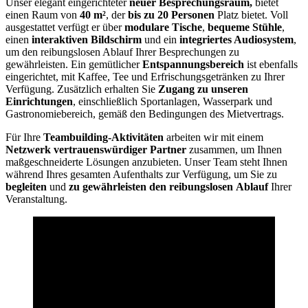
Unser elegant eingerichteter
neuer Besprechungsraum,
bietet
einen Raum von
40 m²
, der
bis zu 20 Personen
Platz bietet. Voll
ausgestattet verfügt er über
modulare Tische
,
bequeme Stühle
,
einen
interaktiven Bildschirm
und ein
integriertes Audiosystem
,
um den reibungslosen Ablauf Ihrer Besprechungen zu
gewährleisten. Ein gemütlicher
Entspannungsbereich
ist ebenfalls
eingerichtet, mit Kaffee, Tee und Erfrischungsgetränken zu Ihrer
Verfügung. Zusätzlich erhalten Sie
Zugang zu
unseren
Einrichtungen
, einschließlich Sportanlagen, Wasserpark und
Gastronomiebereich, gemäß den Bedingungen des Mietvertrags.
Für Ihre
Teambuilding-Aktivitäten
arbeiten wir mit einem
Netzwerk vertrauenswürdiger Partner
zusammen, um Ihnen
maßgeschneiderte Lösungen anzubieten. Unser Team steht Ihnen
während Ihres gesamten Aufenthalts zur Verfügung, um Sie zu
begleiten
und
zu gewährleisten
den
reibungslosen
Ablauf
Ihrer
Veranstaltung.