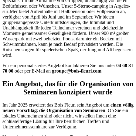
Spezialist für die Aufnahme von Gruppen, unabhängig von deren
Bedürfnissen oder Wünschen. Unser 5-Sterne-camping in Argelès-
sur-Mer bietet Aufenthalte mit Halbpension oder Vollpension an,
verfügbar von April bis Juni und im September. Wir bieten
gruppenangepasste Unterkunftslösungen, die Intimität und
Unabhängigkeit für jeden Teilnehmer vereinen und gleichzeitig
Momente gemeinsamer Geselligkeit fördern. Unser 900 m² großer
Wasserpark mit zwei beheizten Pools, darunter ein Becken mit
Schwimmbahnen, kann je nach Bedarf privatisiert werden. Die
Rutschen sorgen für spielerischen Spaß, der Jung und Alt begeistern
wird.
Für ein personalisiertes Angebot kontaktieren Sie uns unter
04 68 81
70 00
oder per E-Mail an
groupe@bois-fleuri.com
.
Ein Angebot, das für die Organisation von
Seminaren konzipiert wurde
Im Jahr 2025 erweitert das Bois Fleuri sein Angebot um
einen völlig
neuen Vorschlag
:
die Organisation von Seminaren
. Ob Sie ein
lokales Unternehmen sind oder nicht, wir stellen Ihnen eine
schlüsselfertige Lösung für Ihre beruflichen Treffen und
Unternehmensseminare zur Verfügung.