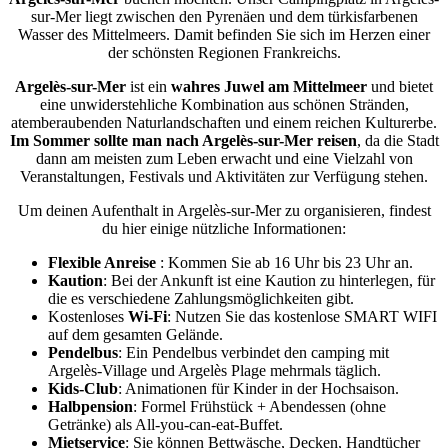
sur-Mer liegt zwischen den Pyrenäen und dem türkisfarbenen
Wasser des Mittelmeers. Damit befinden Sie sich im Herzen einer
der schönsten Regionen Frankreichs.
Argelès-sur-Mer
ist ein
wahres Juwel am Mittelmeer
und bietet
eine unwiderstehliche Kombination aus schönen Stränden,
atemberaubenden Naturlandschaften und einem reichen Kulturerbe.
Im Sommer sollte man nach Argelès-sur-Mer reisen
, da die Stadt
dann am meisten zum Leben erwacht und eine Vielzahl von
Veranstaltungen, Festivals und Aktivitäten zur Verfügung stehen.
Um deinen Aufenthalt in Argelès-sur-Mer zu organisieren, findest
du hier einige nützliche Informationen:
Flexible Anreise
: Kommen Sie ab 16 Uhr bis 23 Uhr an.
Kaution
: Bei der Ankunft ist eine Kaution zu hinterlegen, für
die es verschiedene Zahlungsmöglichkeiten gibt.
Kostenloses
Wi-Fi
: Nutzen Sie das kostenlose SMART WIFI
auf dem gesamten Gelände.
Pendelbus
: Ein Pendelbus verbindet den camping mit
Argelès-Village und Argelès Plage mehrmals täglich.
Kids-Club
: Animationen für Kinder in der Hochsaison.
Halbpension
: Formel Frühstück + Abendessen (ohne
Getränke) als All-you-can-eat-Buffet.
Mietservice
: Sie können Bettwäsche, Decken, Handtücher