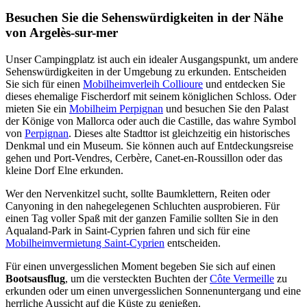
Besuchen Sie die Sehenswürdigkeiten in der Nähe
von Argelès-sur-mer
Unser Campingplatz ist auch ein idealer Ausgangspunkt, um andere
Sehenswürdigkeiten in der Umgebung zu erkunden. Entscheiden
Sie sich für einen
Mobilheimverleih Collioure
und entdecken Sie
dieses ehemalige Fischerdorf mit seinem königlichen Schloss. Oder
mieten Sie ein
Mobilheim Perpignan
und besuchen Sie den Palast
der Könige von Mallorca oder auch die Castille, das wahre Symbol
von
Perpignan
. Dieses alte Stadttor ist gleichzeitig ein historisches
Denkmal und ein Museum. Sie können auch auf Entdeckungsreise
gehen und Port-Vendres, Cerbère, Canet-en-Roussillon oder das
kleine Dorf Elne erkunden.
Wer den Nervenkitzel sucht, sollte Baumklettern, Reiten oder
Canyoning in den nahegelegenen Schluchten ausprobieren. Für
einen Tag voller Spaß mit der ganzen Familie sollten Sie in den
Aqualand-Park in Saint-Cyprien fahren und sich für eine
Mobilheimvermietung Saint-Cyprien
entscheiden.
Für einen unvergesslichen Moment begeben Sie sich auf einen
Bootsausflug
, um die versteckten Buchten der
Côte Vermeille
zu
erkunden oder um einen unvergesslichen Sonnenuntergang und eine
herrliche Aussicht auf die Küste zu genießen.