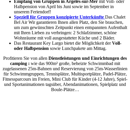
Empfang von Gruppen
in Argelès-sur-Mer
mit Voll- oder
Halbpension von April bis Juni sowie im September in
unserem Feriendorf!
Speziell für Gruppen konzipierte Unterkünfte
Das Chalet
Bel Air Wir garantieren Ihnen allen Platz, den Sie brauchen,
um zum gewünschten Zeitpunkt einen entspannten Aufenthalt
mit Ihren Lieben zu verbringen: 2 Schlafzimmer, schöne
Wohnräume mit voll ausgestatteter Küche und 2 Bäder.
Das Restaurant Key Largo bietet die Möglichkeit der
Voll-
oder Halbpension
sowie Lunchpakete am Mittag.
Profitieren Sie von allen
Dienstleistungen und Einrichtungen des
camping :
wie das 900m² große, beheizte Schwimmbad mit
zugelassenen 25m-Bahnen und Reservierung von 25m-Wasserlinien
für Schwimmgruppen, Tennisplätze, Multisportplätze, Padel-Plätze,
Fitnessparcours im Freien, Mini Club für Kinder (4-12 Jahre), Spiel-
und Sportanimationen tagsüber, Abendanimationen, Spielplatz und
Boule-Plätze…