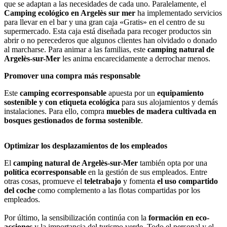
que se adaptan a las necesidades de cada uno. Paralelamente, el
Camping ecológico en Argelès sur mer
ha implementado servicios
para llevar en el bar y una gran caja «Gratis» en el centro de su
supermercado. Esta caja está diseñada para recoger productos sin
abrir o no perecederos que algunos clientes han olvidado o donado
al marcharse. Para animar a las familias, este
camping natural de
Argelès-sur-Mer
les anima encarecidamente a derrochar menos.
Promover una compra más responsable
Este
camping ecorresponsable
apuesta por un
equipamiento
sostenible y con etiqueta ecológica
para sus alojamientos y demás
instalaciones. Para ello, compra
muebles de madera cultivada en
bosques gestionados de forma sostenible
.
Optimizar los desplazamientos de los empleados
El
camping natural de Argelès-sur-Mer
también opta por una
política ecorresponsable
en la gestión de sus empleados. Entre
otras cosas, promueve el
teletrabajo
y fomenta
el uso compartido
del coche
como complemento a las flotas compartidas por los
empleados.
Por último, la sensibilización continúa con la
formación en eco-
acciones
y la importancia del turismo verde. Todo el personal y el