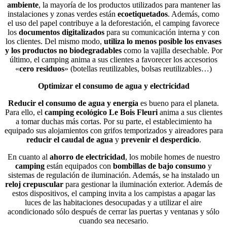
ambiente
, la mayoría de los productos utilizados para mantener las
instalaciones y zonas verdes están
ecoetiquetados
. Además, como
el uso del papel contribuye a la deforestación, el camping favorece
los
documentos digitalizados
para su comunicación interna y con
los clientes. Del mismo modo,
utiliza lo menos posible los envases
y los
productos no biodegradables
como la vajilla desechable. Por
último, el camping anima a sus clientes a favorecer los accesorios
«
cero residuos
» (botellas reutilizables, bolsas reutilizables…)
Optimizar el consumo de agua y electricidad
Reducir el consumo de agua y energía
es bueno para el planeta.
Para ello, el
camping ecológico Le Bois Fleuri
anima a sus clientes
a tomar duchas más cortas. Por su parte, el establecimiento ha
equipado sus alojamientos con grifos temporizados y aireadores para
reducir el caudal de agua
y
prevenir el desperdicio
.
En cuanto al
ahorro de electricidad
, los mobile homes de nuestro
camping
están equipados con
bombillas de bajo consumo
y
sistemas de regulación de iluminación. Además, se ha instalado un
reloj crepuscular
para gestionar la iluminación exterior. Además de
estos dispositivos, el camping invita a los campistas a apagar las
luces de las habitaciones desocupadas y a utilizar el aire
acondicionado sólo después de cerrar las puertas y ventanas y sólo
cuando sea necesario.