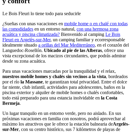
y confort
Le Bois Fleuri lo tiene todo para seducirle
¿Sueñas con unas vacaciones en
mobile home o en chalé con todas
las comodidades
en un entorno natural,
con una hermosa zona
acuática y piscina climatizada?
Bienvenido al camping
Le Bois
Fleuri en Argelès-sur-Mer
, un camping familiar y ecorresponsable
idealmente situado
a orillas del Mar Mediterráneo
, en el corazón del
Languedoc-Rosellón.
Ubicado al pie de las Alberas
, ofrece una
vista excepcional de los macizos circundantes, que podrás admirar
desde su zona acuática.
Para unas vacaciones marcadas por la tranquilidad y el relax,
nuestros mobile homes y chalés sin vecinos a la vista
, bordeados
por el río
la Massane
, te garantizan total privacidad. Entre el dolce
far niente, club infantil, actividades para adolescentes, baños en la
piscina exterior y alquiler de mobile homes o chalés confortables,
todo está preparado para una estancia inolvidable en
la Costa
Bermeja
.
Un lugar tranquilo en un entorno verde, pero no aislado. En sus
próximas vacaciones en familia con nosotros, podrá aprovechar al
máximo los atractivos que le ofrece la estación balnearia de
Argelès-
sur-Mer
, con su centro histórico, sus 7 kilómetros de playas de