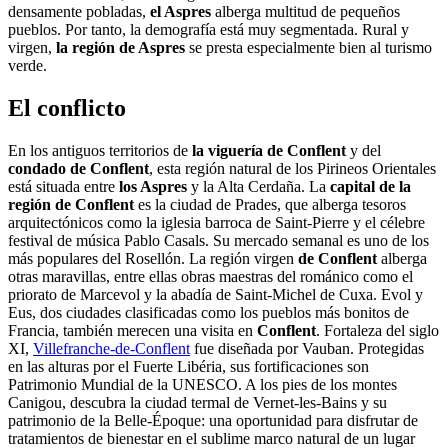
densamente pobladas,
el Aspres
alberga multitud de pequeños
pueblos. Por tanto, la demografía está muy segmentada. Rural y
virgen,
la región de Aspres
se presta especialmente bien al turismo
verde.
El conflicto
En los antiguos territorios de
la viguería de Conflent
y del
condado de Conflent
, esta región natural de los Pirineos Orientales
está situada entre
los Aspres
y la Alta Cerdaña. La
capital de la
región de Conflent
es la ciudad de Prades, que alberga tesoros
arquitectónicos como la iglesia barroca de Saint-Pierre y el célebre
festival de música Pablo Casals. Su mercado semanal es uno de los
más populares del Rosellón. La región virgen
de Conflent
alberga
otras maravillas, entre ellas obras maestras del románico como el
priorato de Marcevol y la abadía de Saint-Michel de Cuxa. Evol y
Eus, dos ciudades clasificadas como los pueblos más bonitos de
Francia, también merecen una visita en
Conflent
. Fortaleza del siglo
XI,
Villefranche-de-Conflent
fue diseñada por Vauban. Protegidas
en las alturas por el Fuerte Libéria, sus fortificaciones son
Patrimonio Mundial de la UNESCO. A los pies de los montes
Canigou, descubra la ciudad termal de Vernet-les-Bains y su
patrimonio de la Belle-Époque: una oportunidad para disfrutar de
tratamientos de bienestar en el sublime marco natural de un lugar