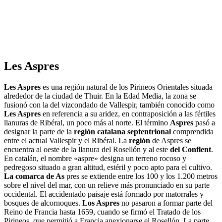
Les Aspres
Les Aspres
es una región natural de los Pirineos Orientales situada
alrededor de la ciudad de Thuir. En la Edad Media, la zona se
fusionó con la del vizcondado de Vallespir, también conocido como
Les Aspres
en referencia a su aridez, en contraposición a las fértiles
llanuras de Ribéral, un poco más al norte. El término
Aspres
pasó a
designar la parte de la
región catalana septentrional
comprendida
entre el actual Vallespir y el Ribéral. La
región
de Aspres se
encuentra al oeste de la llanura del Rosellón y al este
del Conflent
.
En catalán, el nombre «aspre» designa un terreno rocoso y
pedregoso situado a gran altitud, estéril y poco apto para el cultivo.
La comarca de As
pres se extiende entre los 100 y los 1.200 metros
sobre el nivel del mar, con un relieve más pronunciado en su parte
occidental. El accidentado paisaje está formado por matorrales y
bosques de alcornoques.
Los Aspres
no pasaron a formar parte del
Reino de Francia hasta 1659, cuando se firmó el Tratado de los
Pirineos, que permitió a Francia anexionarse el Rosellón. La parte