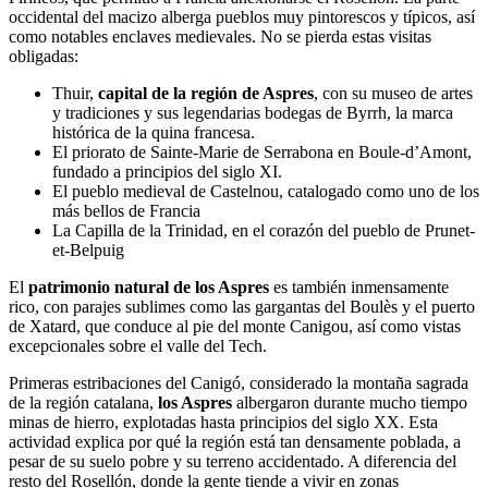
occidental del macizo alberga pueblos muy pintorescos y típicos, así
como notables enclaves medievales. No se pierda estas visitas
obligadas:
Thuir,
capital de la región de Aspres
, con su museo de artes
y tradiciones y sus legendarias bodegas de Byrrh, la marca
histórica de la quina francesa.
El priorato de Sainte-Marie de Serrabona en Boule-d’Amont,
fundado a principios del siglo XI.
El pueblo medieval de Castelnou, catalogado como uno de los
más bellos de Francia
La Capilla de la Trinidad, en el corazón del pueblo de Prunet-
et-Belpuig
El
patrimonio natural de los Aspres
es también inmensamente
rico, con parajes sublimes como las gargantas del Boulès y el puerto
de Xatard, que conduce al pie del monte Canigou, así como vistas
excepcionales sobre el valle del Tech.
Primeras estribaciones del Canigó, considerado la montaña sagrada
de la región catalana,
los Aspres
albergaron durante mucho tiempo
minas de hierro, explotadas hasta principios del siglo XX. Esta
actividad explica por qué la región está tan densamente poblada, a
pesar de su suelo pobre y su terreno accidentado. A diferencia del
resto del Rosellón, donde la gente tiende a vivir en zonas