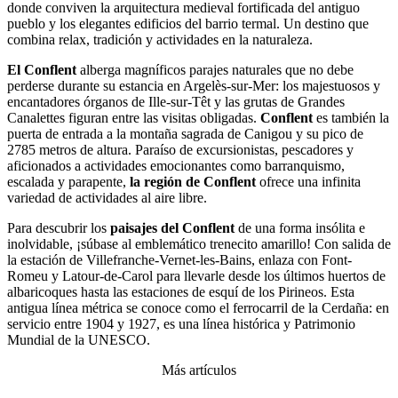
donde conviven la arquitectura medieval fortificada del antiguo
pueblo y los elegantes edificios del barrio termal. Un destino que
combina relax, tradición y actividades en la naturaleza.
El Conflent
alberga magníficos parajes naturales que no debe
perderse durante su estancia en Argelès-sur-Mer: los majestuosos y
encantadores órganos de Ille-sur-Têt y las grutas de Grandes
Canalettes figuran entre las visitas obligadas.
Conflent
es también la
puerta de entrada a la montaña sagrada de Canigou y su pico de
2785 metros de altura. Paraíso de excursionistas, pescadores y
aficionados a actividades emocionantes como barranquismo,
escalada y parapente,
la región de Conflent
ofrece una infinita
variedad de actividades al aire libre.
Para descubrir los
paisajes del Conflent
de una forma insólita e
inolvidable, ¡súbase al emblemático trenecito amarillo! Con salida de
la estación de Villefranche-Vernet-les-Bains, enlaza con Font-
Romeu y Latour-de-Carol para llevarle desde los últimos huertos de
albaricoques hasta las estaciones de esquí de los Pirineos. Esta
antigua línea métrica se conoce como el ferrocarril de la Cerdaña: en
servicio entre 1904 y 1927, es una línea histórica y Patrimonio
Mundial de la UNESCO.
Más artículos