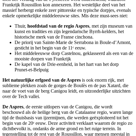
Frankrijk Roussillon kon annexeren. Het westelijke deel van het
massief herbergt enkele zeer pittoreske en typische dorpjes, evenals
enkele opmerkelijke middeleeuwse sites. Mis deze must-sees niet:
Thuir,
hoofdstad van de regio Aspres
, met zijn museum van
kunst en tradities en zijn legendarische Byrrh-kelders, het
historische merk van de Franse cinchona.
De priorij van Sainte-Marie de Serrabona in Boule-d’Amont,
gesticht in het begin van de 11ᵉ eeuw.
Het middeleeuwse dorp Castelnou, geklasseerd als een van de
mooiste dorpen van Frankrijk
De kapel van de Drie-eenheid, in het hart van het dorp
Prunet-et-Belpuig
Het natuurlijke erfgoed van de Aspres
is ook enorm rijk, met
sublieme plekken zoals de gorges de Boulès en de pas Xatard, die
naar de voet van de berg Canigou leidt, en uitzonderlijke uitzichten
over de Tech vallei.
De Aspres
, de eerste uitlopers van de Canigou, die wordt
beschouwd als de heilige berg van de Catalaanse regio, waren lange
tijd de thuisbasis van ijzermijnen, die werden geëxploiteerd tot het
begin van de 20ᵉ eeuw. Deze activiteit verklaart waarom de regio zo
dichtbevolkt is, ondanks de arme grond en het ruige terrein. In
tegenstelling tot de rest van de Roussillon, waar mensen meestal in