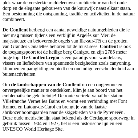
plek waar de versterkte middeleeuwse architectuur van het oude
dorp en de elegante gebouwen van de kuurwijk naast elkaar staan.
Een bestemming die ontspanning, traditie en activiteiten in de natuur
combineert.
De Conflent
herbergt een aantal geweldige natuurgebieden die je
niet mag missen tijdens een verblijf in Argelès-sur-Mer: de
majestueuze en betoverende orgels van Ille-sur-Têt en de grotten
van Grandes Canalettes behoren tot de must-sees.
Conflent
is ook
de toegangspoort tot de heilige berg Canigou en zijn 2785 meter
hoge top.
De Conflent-regio
is een paradijs voor wandelaars,
vissers en liefhebbers van spannende bezigheden zoals canyoning,
klimmen en paragliding en biedt een oneindige verscheidenheid aan
buitenactiviteiten.
Om
de landschappen van de Conflent
op een ongewone en
onvergetelijke manier te ontdekken, klim je aan boord van het
emblematische gele treintje! De route vertrekt vanaf het station
Villefranche-Vernet-les-Bains en vormt een verbinding met Font-
Romeu en Latour-de-Carol en brengt je van de laatste
abrikozenboomgaarden naar de skigebieden van de Pyreneeën.
Deze oude metrische lijn staat bekend als de Cerdagne spoorweg: in
gebruik tussen 1904 en 1927, het is een historische lijn en een
UNESCO World Heritage Site.