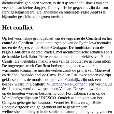
dichtbevolkte gebieden wonen, is
de Aspres
de thuisbasis van een
veelheid aan kleine dorpjes. Demografische gegevens zijn daarom
sterk gesegmenteerd. De landelijke en ongerepte
regio Aspres
is
bijzonder geschikt voor groen toerisme.
Het conflict
Op het voormalige grondgebied van
de viguerie de Conflent
en het
comté de Conflent
ligt dit natuurgebied van de Pyrénées-Orientales
tussen
de Aspres
en de Haute Cerdagne.
De hoofdstad van de
regio Conflent
is de stad Prades, met architectonische schatten zoals
de barokke kerk Saint-Pierre en het beroemde muziekfestival Pablo
Casals. De wekelijkse markt is een van de populairste in Roussillon.
De ongerepte streek
Conflent
herbergt nog meer wonderen,
waaronder Romaanse meesterwerken zoals de priorij van Marcevol
en de abdij Saint-Michel de Cuxa. Evol en Eus, twee steden die zijn
geklasseerd als de mooiste dorpen van Frankrijk, zijn ook een
bezoek waard in
Conflent
.
Villefranche-de-Conflent
, een vesting uit
de 11ᵉ eeuw, werd ontworpen door Vauban. De vestingwerken, die
op de hoogten worden beschermd door Fort Libéria, staan op de
Werelderfgoedlijst van UNESCO. Ontdek aan de voet van het
Canigou-gebergte het kuuroord Vernet-les-Bains en zijn Belle-
Époque-erfgoed: een gelegenheid om te genieten van
wellnessbehandelingen in de sublieme natuurlijke omgeving van een