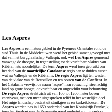
Les Aspres
Les Aspres
is een natuurgebied in de Pyrénées-Orientales rond de
stad Thuir. In de Middeleeuwen werd het gebied samengevoegd met
dat van het burggraafschap Vallespir, ook wel
Les Aspres
genoemd
vanwege de droogte, in tegenstelling tot de vruchtbare vlaktes van
Ribéral, iets noordelijker. De term
Aspres
werd toen gebruikt om
het deel van de
noordelijke Catalaanse
regio aan te duiden tussen
wat nu Vallespir en de Ribéral is.
De regio Aspres
ligt ten westen
van de vlakte van de Roussillon en ten oosten
van de Conflent
. In
het Catalaans verwijst de naam “aspre” naar rotsachtig, steenachtig
land op grote hoogte, onvruchtbaar en ongeschikt voor bebouwing.
De regio Aspres
strekt zich uit van 100 tot 1200 meter boven
zeeniveau, met een meer uitgesproken reliëf in het westelijke deel.
Het ruige landschap bestaat uit struikgewas en kurkeikbossen.
De
Aspres
werden pas in 1659 onderdeel van het Koninkrijk Frankrijk,
toen het Verdrag van de Pyreneeën werd ondertekend, waardoor