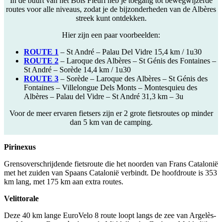
In de buurt van het Bois Fleuri heb je toegang tot bewegwijzerde
routes voor alle niveaus, zodat je de bijzonderheden van de Albères
streek kunt ontdekken.
Hier zijn een paar voorbeelden:
ROUTE 1
– St André – Palau Del Vidre 15,4 km / 1u30
ROUTE 2
– Laroque des Albères – St Génis des Fontaines –
St André – Sorède 14,4 km / 1u30
ROUTE 3
– Sorède – Laroque des Albères – St Génis des
Fontaines – Villelongue Dels Monts – Montesquieu des
Albères – Palau del Vidre – St André 31,3 km – 3u
Voor de meer ervaren fietsers zijn er 2 grote fietsroutes op minder
dan 5 km van de camping.
Pirinexus
Grensoverschrijdende fietsroute die het noorden van Frans Catalonië
met het zuiden van Spaans Catalonië verbindt. De hoofdroute is 353
km lang, met 175 km aan extra routes.
Velittorale
Deze 40 km lange EuroVelo 8 route loopt langs de zee van Argelès-