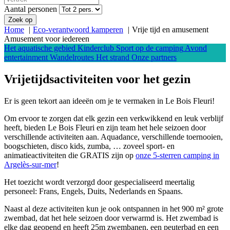
Aantal personen
Zoek op
Home
Eco-verantwoord kamperen
Vrije tijd en amusement
Amusement voor iedereen
Het aquatische gebied
Kinderclub
Sport op de camping
Avond
entertainment
Wandelroutes
Het strand
Onze partners
Vrijetijdsactiviteiten
voor het gezin
Er is geen tekort aan ideeën om je te vermaken in Le Bois Fleuri!
Om ervoor te zorgen dat elk gezin een verkwikkend en leuk verblijf
heeft, bieden Le Bois Fleuri en zijn team het hele seizoen door
verschillende activiteiten aan. Aquadance, verschillende toernooien,
boogschieten, disco kids, zumba, … zoveel sport- en
animatieactiviteiten die GRATIS zijn op
onze 5-sterren camping in
Argelès-sur-mer
!
Het toezicht wordt verzorgd door gespecialiseerd meertalig
personeel: Frans, Engels, Duits, Nederlands en Spaans.
Naast al deze activiteiten kun je ook ontspannen in het 900 m² grote
zwembad, dat het hele seizoen door verwarmd is. Het zwembad is
elke dag geopend en heeft 25m zwembanen, een peuterbad en een