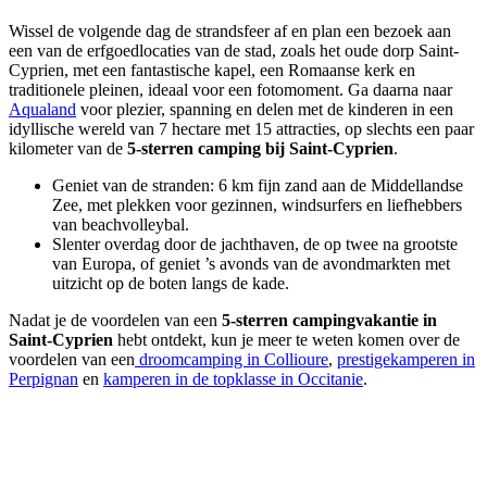
Wissel de volgende dag de strandsfeer af en plan een bezoek aan
een van de erfgoedlocaties van de stad, zoals het oude dorp Saint-
Cyprien, met een fantastische kapel, een Romaanse kerk en
traditionele pleinen, ideaal voor een fotomoment. Ga daarna naar
Aqualand
voor plezier, spanning en delen met de kinderen in een
idyllische wereld van 7 hectare met 15 attracties, op slechts een paar
kilometer van de
5-sterren camping bij Saint-Cyprien
.
Geniet van de stranden: 6 km fijn zand aan de Middellandse
Zee, met plekken voor gezinnen, windsurfers en liefhebbers
van beachvolleybal.
Slenter overdag door de jachthaven, de op twee na grootste
van Europa, of geniet ’s avonds van de avondmarkten met
uitzicht op de boten langs de kade.
Nadat je de voordelen van een
5-sterren campingvakantie in
Saint-Cyprien
hebt ontdekt, kun je meer te weten komen over de
voordelen van een
droomcamping in Collioure
,
prestigekamperen in
Perpignan
en
kamperen in de topklasse in Occitanie
.