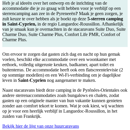
Heb je al ideeën over het ontwerp en de inrichting van de
accommodatie die je zo graag wilt hebben voor je verblijf op een
sterrencamping aan zee in de Pyreneeën
?
Maak je geen zorgen, je
zult keuze te over hebben als je boekt op deze
5-sterren camping
in Saint-Cyprien,
in de regio Languedoc-Roussillon. Afhankelijk
van je smaak kun je overnachten in de stacaravans Suite Duo, Suite
Charme Duo, Suite Charme Plus, Confort Life PMR, Confort of
Charme Plus.
Om ervoor te zorgen dat gasten zich dag en nacht op hun gemak
voelen, beschikt elke accommodatie over een woonkamer met
eethoek, volledig uitgeruste keuken, badkamer, apart toilet en
buitenterras. De accommodatie heeft ook een flatscreentelevisie (2
op sommige modellen) en een Wi-Fi-verbinding om je dagelijkse
leven in
Saint-Cyprien
nog aangenamer te maken.
Naast stacaravans biedt deze camping in de Pyrénées-Orientales ook
andere sterrenaccommodaties zoals bungalows en chalets, zodat
gasten op een originele manier van hun vakantie kunnen genieten
zonder aan comfort tekort te komen. Wat je ook kiest, wij wachten
op je voor een heerlijk verblijf in Languedoc-Roussillon, in het
zuiden van Frankrijk.
Bekijk hier de lijst van onze huurcaravans