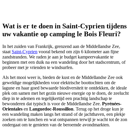
Wat is er te doen in Saint-Cyprien tijdens
uw vakantie op
camping le Bois Fleuri
?
In het zuiden van Frankrijk, grenzend aan de Middellandse Zee,
staat
Saint-Cyprien
vooral bekend om zijn 6 kilometer aan fijne
zandstranden. We raden je aan je budget kampeervakantie te
beginnen met een duik na een wandeling door het stadscentrum, of
probeer met je vrienden te windsurfen.
Als het mooi weer is, bieden de kust en de Middellandse Zee ook
geweldige mogelijkheden voor elektrische boottochten om de
lagune en haar goed bewaarde biodiversiteit te ontdekken, de ideale
plek om samen met het gezin nieuwe energie op te doen, de zeelucht
diep in te ademen en tegelijkertijd een prachtig landschap te
bewonderen dat typisch is voor de Middellandse Zee.
Pyrénées-
Orientales
en
Languedoc-Roussillon
. Terug op het droge kun je
een wandeling maken langs het strand of de jachthaven, een plekje
zoeken om te lunchen en wat ontspannen terwijl je wacht tot de zon
ondergaat om te genieten van de beroemde avondmarkten.