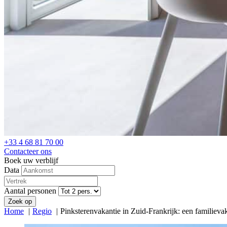
+33 4 68 81 70 00
Contacteer ons
Boek uw verblijf
Data
Aantal personen
Zoek op
Home
Regio
Pinksterenvakantie in Zuid-Frankrijk: een familiev