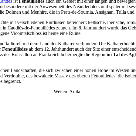
Landes
ist
Fenouillèdes
auch ein Gebiet mit einer langen und bewegten
 insbesondere mit der Anwesenheit des Neandertalers und später mit ses
ie Dolmen und Menhire, die in Prats-de-Sournia, Ansignan, Trilla und F
chte mit verschiedenen Einflüssen bereichert: keltische, iberische, rö
 in Caudiès-de-Fenouillèdes zeugen. Im 8. Jahrhundert wurde das Geb
egene Vicomtalschloss ist heute eine Ruine.
ch und kulturell mit dem Land der Katharer verbunden. Die Katharerhoc
ar
Fenouillèdes
ab dem 12. Jahrhundert auch der Sitz einer entscheid
 des Roussillon an Frankreich beherbergte die Region
im Tal des Ag
reichen Landschaften, die sich zwischen einer hohen Höhe im Westen u
 Verdouble, das bewaldete Massiv des oberen Fenouillèdes, die isol
s begrenzt.
Weitere Artikel