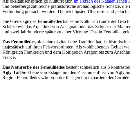
Als okzitanischsprachige Kulturregion
im Herzen des Katalanischen 
und beherbergt zahlreiche prähistorische archäologische Schätze, die
Verbindung gebracht werden. Die wichtigsten Überreste sind jedoch d
Die Grenzlage des
Fenouillèdes
hat seine Kultur im Laufe der Geschi
Schätze wie das Aquädukt von Ansignan oder das Schloss der Mauren
und zwei Jahrhunderte später zu einer Vicomté. Das in Fenouillet gel
Das Fenouillèdes, das
eine okzitanische Tradition hat, ist historis
majestätisch auf ihren Felsvorsprüngen. Als wohlhabendes Gebiet w
Königreich Frankreich und dem Königreich Aragon bis zum Anschluss
France.
Das Naturerbe des Fenouillèdes
besteht schließlich aus 5 kontrast
Agly-Tal
Die Ebene von Estagel um den Zusammenfluss von Agly und
Region Fenouillèdes wird von der felsigen Grenzbarriere der Corbière