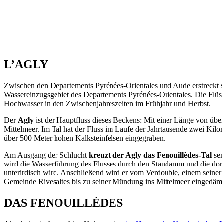
L’AGLY
Zwischen den Departements Pyrénées-Orientales und Aude erstreckt 
Wassereinzugsgebiet des Departements Pyrénées-Orientales. Die Flü
Hochwasser in den Zwischenjahreszeiten im Frühjahr und Herbst.
Der
Agly
ist der Hauptfluss dieses Beckens: Mit einer Länge von üb
Mittelmeer. Im Tal hat der Fluss im Laufe der Jahrtausende zwei Ki
über 500 Meter hohen Kalksteinfelsen eingegraben.
Am Ausgang der Schlucht
kreuzt der Agly das Fenouillèdes-Tal
sen
wird die Wasserführung des Flusses durch den Staudamm und die dor
unterirdisch wird. Anschließend wird er vom Verdouble, einem seiner 
Gemeinde Rivesaltes bis zu seiner Mündung ins Mittelmeer eingedäm
DAS FENOUILLÈDES