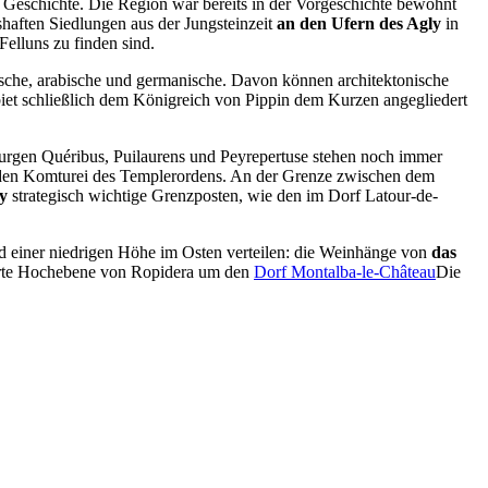
 Geschichte. Die Region war bereits in der Vorgeschichte bewohnt
shaften Siedlungen aus der Jungsteinzeit
an den Ufern des Agly
in
elluns zu finden sind.
mische, arabische und germanische. Davon können architektonische
iet schließlich dem Königreich von Pippin dem Kurzen angegliedert
hburgen Quéribus, Puilaurens und Peyrepertuse stehen noch immer
enden Komturei des Templerordens. An der Grenze zwischen dem
ly
strategisch wichtige Grenzposten, wie den im Dorf Latour-de-
nd einer niedrigen Höhe im Osten verteilen: die Weinhänge von
das
ierte Hochebene von Ropidera um den
Dorf Montalba-le-Château
Die