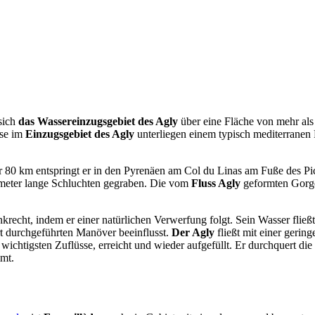
sich
das Wassereinzugsgebiet des Agly
über eine Fläche von mehr als
sse im
Einzugsgebiet des Agly
unterliegen einem typisch mediterrane
er 80 km entspringt er in den Pyrenäen am Col du Linas am Fuße des P
lometer lange Schluchten gegraben. Die vom
Fluss Agly
geformten Gorges
krecht, indem er einer natürlichen Verwerfung folgt. Sein Wasser fli
t durchgeführten Manöver beeinflusst.
Der Agly
fließt mit einer geri
wichtigsten Zuflüsse, erreicht und wieder aufgefüllt. Er durchquert d
mt.