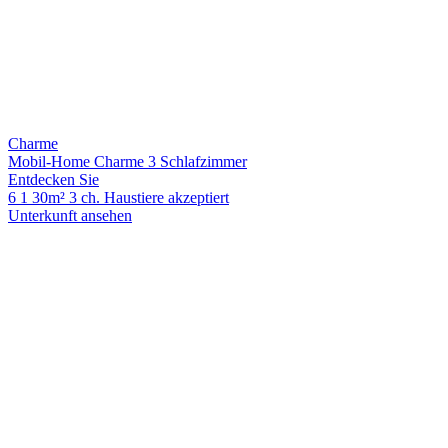
Charme
Mobil-Home Charme 3 Schlafzimmer
Entdecken Sie
6
1
30m²
3 ch.
Haustiere akzeptiert
Unterkunft ansehen