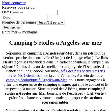
Nous contacter
Réservez votre séjour
Dates
Nombre de personnes
Rechercher
Entre mer & montagne
Camping 5 étoiles
à Argelès-sur-mer
Séjournez en
camping à Argelès-sur-Mer
, dans un joli coin de
verdure proche du centre-ville (3 km) et de la plage (6km). Le
Bois
Fleuri
reçoit ses vacanciers dans un cadre enchanteur, le temps d’un
séjour 5 étoiles
dans un des meilleurs campings de l’Occitanie, dans
l’ancienne Languedoc-Roussillon,
près des plus beaux sites des
Pyrénées-Orientales
et de la côte Vermeille. Au sein de notre
camping écologique à Argelès-sur-Mer
, nous nous engageons à
offrir une
expérience de camping unique
, qui allie le confort et le
respect de la nature. Situé au pied des Albères, notre
camping 5
étoiles à Argelès-sur-Mer
bénéficie de l’
écolabel « Clef Verte »
grâce à sa charte environnementale qui propose des
actions
écoresponsables
.
Notre camping à
Argelès
est
l’endroit parfait pour passer des