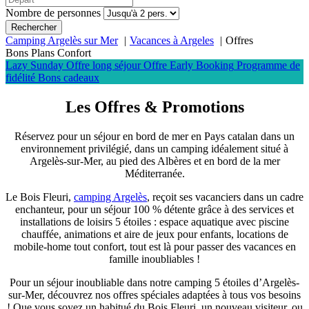
Nombre de personnes
Rechercher
Camping Argelès sur Mer
Vacances à Argeles
Offres
Bons Plans Confort
Lazy Sunday
Offre long séjour
Offre Early Booking
Programme de
fidélité
Bons cadeaux
Les
Offres
& Promotions
Réservez pour un séjour en bord de mer en Pays catalan dans un
environnement privilégié, dans un camping idéalement situé à
Argelès-sur-Mer, au pied des Albères et en bord de la mer
Méditerranée.
Le Bois Fleuri,
camping Argelès
, reçoit ses vacanciers dans un cadre
enchanteur, pour un séjour 100 % détente grâce à des services et
installations de loisirs 5 étoiles : espace aquatique avec piscine
chauffée, animations et aire de jeux pour enfants, locations de
mobile-home tout confort, tout est là pour passer des vacances en
famille inoubliables !
Pour un séjour inoubliable dans notre camping 5 étoiles d’Argelès-
sur-Mer, découvrez nos offres spéciales adaptées à tous vos besoins
! Que vous soyez un habitué du Bois Fleuri, un nouveau visiteur, ou