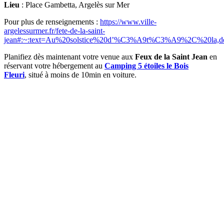
Lieu
: Place Gambetta, Argelès sur Mer
Pour plus de renseignements :
https://www.ville-
argelessurmer.fr/fete-de-la-saint-
jean#:~:text=Au%20solstice%20d’%C3%A9t%C3%A9%2C%20la,de
Planifiez dès maintenant votre venue aux
Feux de la Saint Jean
en
réservant votre hébergement au
Camping 5 étoiles le Bois
Fleuri
,
situé à moins de 10min en voiture.