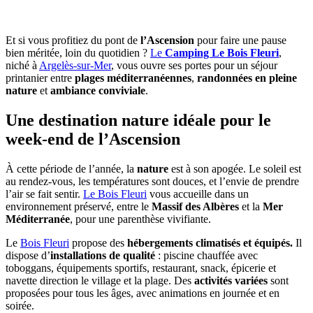
Et si vous profitiez du pont de
l’Ascension
pour faire une pause
bien méritée, loin du quotidien ?
Le
Camping Le Bois Fleuri
,
niché à
Argelès-sur-Mer
, vous ouvre ses portes pour un séjour
printanier entre
plages méditerranéennes
,
randonnées en pleine
nature
et
ambiance conviviale
.
Une destination nature idéale pour le
week-end de l’Ascension
À cette période de l’année, la
nature
est à son apogée. Le soleil est
au rendez-vous, les températures sont douces, et l’envie de prendre
l’air se fait sentir.
Le Bois Fleuri
vous accueille dans un
environnement préservé, entre le
Massif des Albères
et la
Mer
Méditerranée
, pour une parenthèse vivifiante.
Le
Bois Fleuri
propose des
hébergements climatisés et équipés.
Il
dispose d’
installations de qualité
: piscine chauffée avec
toboggans, équipements sportifs, restaurant, snack, épicerie et
navette direction le village et la plage. Des
activités variées
sont
proposées pour tous les âges, avec animations en journée et en
soirée.