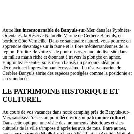
Autre
lieu incontournable de Banyuls-sur-Mer
dans les Pyrénées-
Orientales, la Réserve Naturelle Marine de Cerbère-Banyuls, en
bordure Côte Vermeille. Dans ce sanctuaire naturel, vous pourrez en
apprendre davantage sur la faune et la flore méditerranéennes de la
région. Profitez de votre visite pour observer une biodiversité dans
un milieu marin riche et étonnant à travers la plongée en apnée.
Empruntez le sentier sous-marin balisé, un parcours idéal pour
découvrir cet impressionnant écosystème. La réserve marine de
Cerbère-Banyuls abrite des espèces protégées comme la posidonie et
la cymodocée.
LE PATRIMOINE HISTORIQUE ET
CULTUREL
Au cours de vos vacances dans notre camping près de Banyuls-sur-
Mer, saisissez l’occasion pour découvrir son
patrimoine culturel
.
Dans cette optique, une visite des monuments historiques et sites
culturels de la ville s’impose d’après les avis de tous. Entre autres,
vous avez le
musée Maillol
, un lieu dédié à l’artiste Aristide Maillol