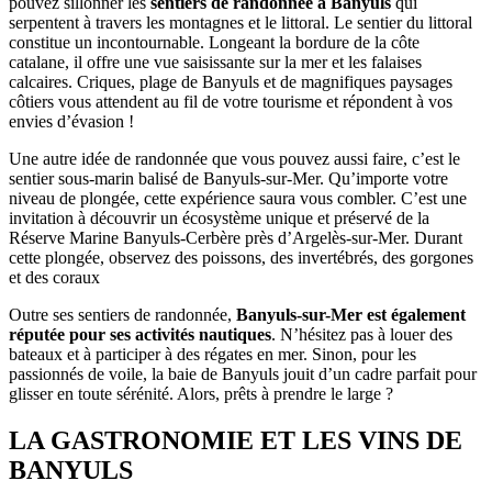
pouvez sillonner les
sentiers de randonnée à Banyuls
qui
serpentent à travers les montagnes et le littoral. Le sentier du littoral
constitue un incontournable. Longeant la bordure de la côte
catalane, il offre une vue saisissante sur la mer et les falaises
calcaires. Criques, plage de Banyuls et de magnifiques paysages
côtiers vous attendent au fil de votre tourisme et répondent à vos
envies d’évasion !
Une autre idée de randonnée que vous pouvez aussi faire, c’est le
sentier sous-marin balisé de Banyuls-sur-Mer. Qu’importe votre
niveau de plongée, cette expérience saura vous combler. C’est une
invitation à découvrir un écosystème unique et préservé de la
Réserve Marine Banyuls-Cerbère près d’Argelès-sur-Mer. Durant
cette plongée, observez des poissons, des invertébrés, des gorgones
et des coraux
Outre ses sentiers de randonnée,
Banyuls-sur-Mer est également
réputée pour ses activités nautiques
. N’hésitez pas à louer des
bateaux et à participer à des régates en mer. Sinon, pour les
passionnés de voile, la baie de Banyuls jouit d’un cadre parfait pour
glisser en toute sérénité. Alors, prêts à prendre le large ?
LA GASTRONOMIE ET LES VINS DE
BANYULS