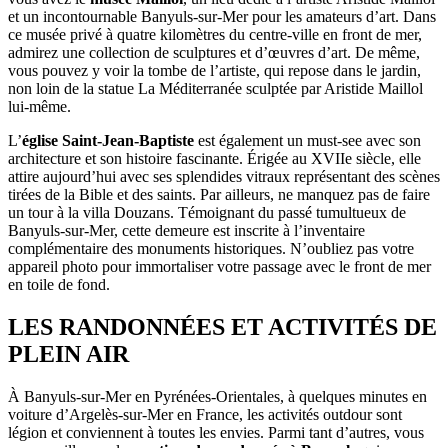
et un incontournable Banyuls-sur-Mer pour les amateurs d’art. Dans
ce musée privé à quatre kilomètres du centre-ville en front de mer,
admirez une collection de sculptures et d’œuvres d’art. De même,
vous pouvez y voir la tombe de l’artiste, qui repose dans le jardin,
non loin de la statue La Méditerranée sculptée par Aristide Maillol
lui-même.
L’
église Saint-Jean-Baptiste
est également un must-see avec son
architecture et son histoire fascinante. Érigée au XVIIe siècle, elle
attire aujourd’hui avec ses splendides vitraux représentant des scènes
tirées de la Bible et des saints. Par ailleurs, ne manquez pas de faire
un tour à la villa Douzans. Témoignant du passé tumultueux de
Banyuls-sur-Mer, cette demeure est inscrite à l’inventaire
complémentaire des monuments historiques. N’oubliez pas votre
appareil photo pour immortaliser votre passage avec le front de mer
en toile de fond.
LES RANDONNÉES ET ACTIVITÉS DE
PLEIN AIR
À Banyuls-sur-Mer en Pyrénées-Orientales, à quelques minutes en
voiture d’Argelès-sur-Mer en France, les activités outdour sont
légion et conviennent à toutes les envies. Parmi tant d’autres, vous