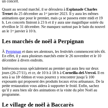
un concert.
Quant au second marché, il se déroulera à
Esplanade Charles
Trenet
du 25 décembre au 1ᵉʳ janvier 2023. Il y aura les mêmes
animations que pour le premier, mais ça se passera entre midi et 19
h. Les concerts finiront à 23 h et il y aura une magnifique soirée du
réveillon le 31 décembre. Ne manquez surtout pas le bain du nouvel
an le 1ᵉʳ janvier à 10 h.
Les marchés de noël à Perpignan
À
Perpignan
et dans ses alentours, les festivités commencent très tôt.
En effet, il y aura plusieurs marchés entre le 26 novembre et le 10
décembre à divers endroits.
Intéressons-nous spécialement au premier qui aura lieu sur deux
jours (26-27/11), et ce, de 10 h à 18 h à
Corneilla-del-Vercol.
Il en
sera à sa 18ᵉ édition et vous pourrez y rencontrer jusqu’à 100
exposants qui proposent des produits locaux et/ou artisanaux. De la
petite restauration vous aidera à supporter le froid. Enfin, sachez
qu’il y aura bien sûr des animations et la visite du père Noël au
programme.
Le village de noël à Baccarès