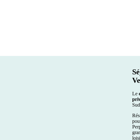
Sé
Ve
Le
priv
Sud
Rés
pou
Perp
gra
lois